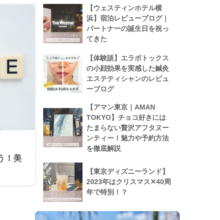
【ウェスティンホテル横
浜】宿泊レビューブログ｜
パートナーの誕生日を祝っ
てきた
【体験談】エラボトックス
の小顔効果を実感した鍼灸
エステティシャンのレビュ
ーブログ
【アマン東京｜AMAN
TOKYO】チョコ好きには
たまらない贅沢アフタヌー
ンティー！魅力や予約方法
を徹底解説
う！美
【東京ディズニーランド】
2023年はクリスマス✕40周
年で特別！？