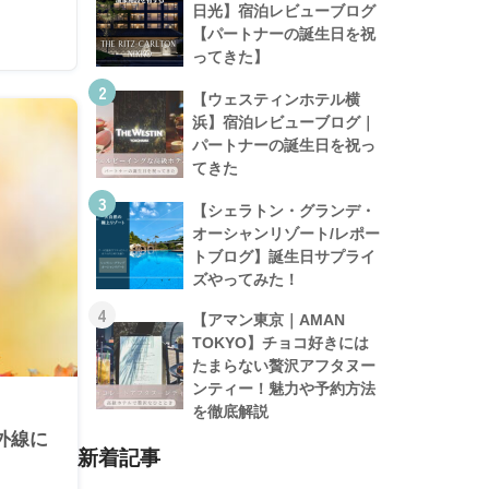
日光】宿泊レビューブログ
【パートナーの誕生日を祝
ってきた】
2
【ウェスティンホテル横
浜】宿泊レビューブログ｜
パートナーの誕生日を祝っ
てきた
3
【シェラトン・グランデ・
オーシャンリゾート/レポー
トブログ】誕生日サプライ
ズやってみた！
4
【アマン東京｜AMAN
TOKYO】チョコ好きには
たまらない贅沢アフタヌー
ンティー！魅力や予約方法
を徹底解説
外線に
新着記事